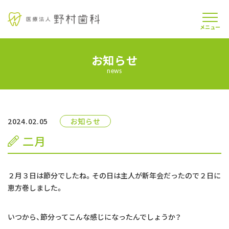
メニュー
お知らせ
当院について
news
医師紹介
診療案内
2024.02.05
お知らせ
二月
よくあるご質問
お知らせ
２月３日は節分でしたね。その日は主人が新年会だったので２日に
恵方巻しました。
交通アクセス
いつから、節分ってこんな感じになったんでしょうか？